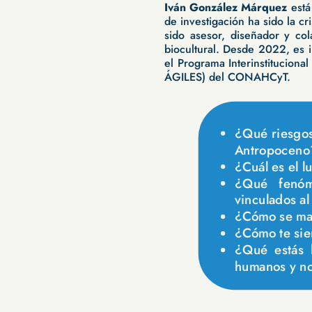
Iván González Márquez
está
de investigación ha sido la cr
sido asesor, diseñador y co
biocultural. Desde 2022, es
el Programa Interinstituciona
ÁGILES) del CONAHCyT.
¿Qué riesgos
Antropoceno
¿Cuál es el l
¿Qué fenóme
vinculados a
¿Cómo se man
¿Cómo te sie
¿Qué estás h
humanos y no